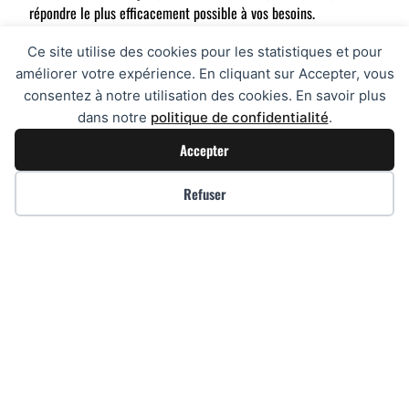
répondre le plus efficacement possible à vos besoins.
Nous réalisons tous nos meubles sur-mesure, avec des bois et
Ce site utilise des cookies pour les statistiques et pour
des matériaux soumis aux
normes PEFC.
améliorer votre expérience. En cliquant sur Accepter, vous
consentez à notre utilisation des cookies. En savoir plus
Nous proposons l’étude, la réalisation et la pose de
dans notre
politique de confidentialité
.
vos
cuisines
,
dressings, salles de bains
…
Accepter
Nous disposons d’un magasin pour vous accueillir.
Une personne sera à
votre écoute.
Refuser
Avec
L’Atelier des Ebénistes
, vous définirez votre projet et
nous le mettrons en place.
En Savoir Plus