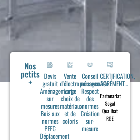
Nos
petits
Devis
Vente
Conseil
CERTIFICATION,
+
gratuit
d'électroménager
personnalisé
AGRÉMENT...
Aménagements
Large
Respect
Partenariat
sur
choix de
des
Sogal
mesures
matériaux
normes
Qualibat
Bois aux
et de
Création
RGE
normes
coloris
sur-
PEFC
mesure
Déplacement